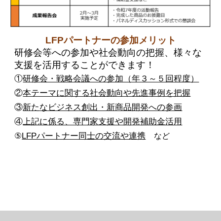
LFPパートナーの参加メリット
研修会等への参加や社会動向の把握、様々な
支援を活用することができます！
①
研修会・戦略会議への参加（年３～５回程度）
②
本テーマに関する社会動向や先進事例を把握
③
新たなビジネス創出・新商品開発への参画
④
上記に係る、専門家支援や開発補助金活用
⑤
LFPパートナー同士の交流や連携
など