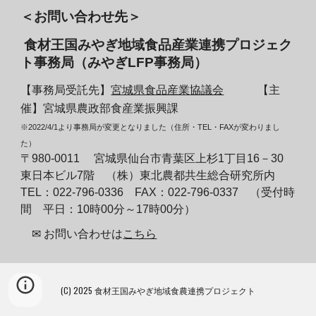
＜お問い合わせ先＞
食材王国みやぎ地域
食品産業
連携プロジェク
ト事務局（みやぎLFP事務局）
【事務局受託先】
宮城県食品産業協議会
【主
催】宮城県農政部食産業振興課
※2022/4/1より事務局が変更となりました（住所・TEL・FAXが変わりまし
た）
〒980-0011 宮城県仙台市青葉区上杉1丁目16－30
東日本ビル7階 （株）東北農都共生総合研究所内
TEL：022-796-0336 FAX：022-796-0337
（受付時
間 平日：10時00分～17時00分）
✉ お問い合わせは
こちら
(C) 202
5
食材王国みやぎ地域食農連携プロジェクト